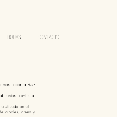
BODAS
CONTACTO
o
idimos hacer la
Post-
bitantes provincia
ra situado en el
de árboles, arena y