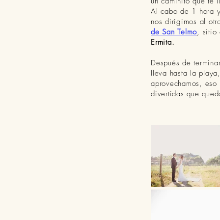
un caminito que te l
Al cabo de 1 hora y
nos dirigimos al otr
de San Telmo
, siti
Ermita.
Después de terminar
lleva hasta la play
aprovechamos, eso s
divertidas que que