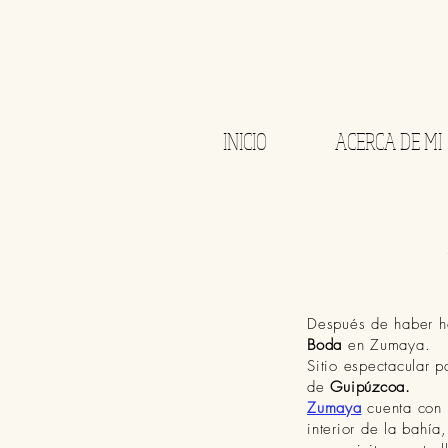
INICIO
ACERCA DE MI
Después de haber h
Boda
en Zumaya.
Sitio espectacular p
de
Guipúzcoa.
Zumaya
cuenta con 
interior de la bahí