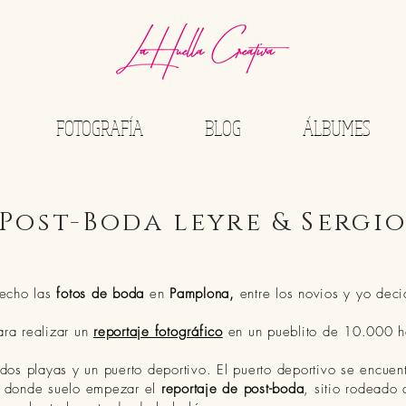
Alberto Obanos
FOTOGRAFÍA
BLOG
ÁLBUMES
Post-Boda leyre & Sergi
echo las
fotos de boda
en
Pamplona,
entre los novios y yo dec
ara realizar un
reportaje fotográfico
en un pueblito de 10.000 ha
dos playas y un puerto deportivo. El puerto deportivo se encuent
a, donde suelo empezar el
reportaje de post-boda
, sitio rodeado 