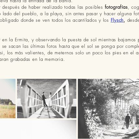
leva hasta la entrada de la bahía.
 después de haber realizado todas las posibles
fotografías
, co
o lado del pueblo, a la playa, sin antes pasar y hacer alguna fo
o obligado donde se ven todos los acantilados y los
Flysch
,
desde 
 en la Ermita, y observando la puesta de sol mientras bajamos 
a, se sacan las últimas fotos hasta que el sol se ponga por com
i, los más valientes, de meternos solo un poco los pies en el ag
daran grabadas en la memoria.