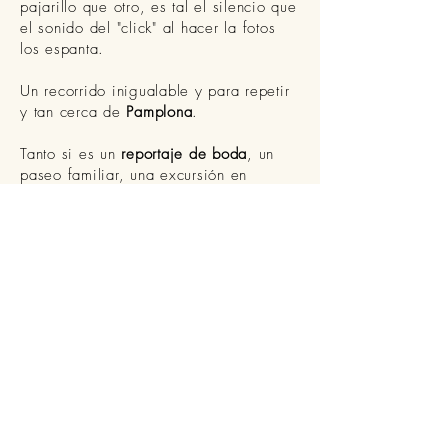
pajarillo que otro, es tal el silencio que
el sonido del "click" al hacer la fotos
los espanta.
Un recorrido inigualable y para repetir
y tan cerca de
Pamplona
.
Tanto si es un
reportaje de boda
, un
paseo familiar, una excursión en
pareja, el sitio no te dejará indiferente.